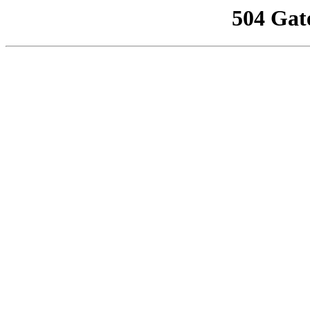
504 Gat