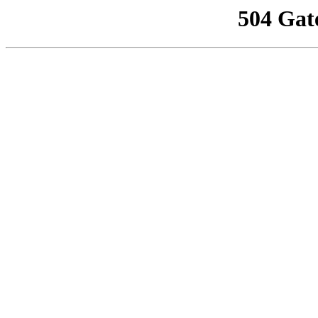
504 Gat