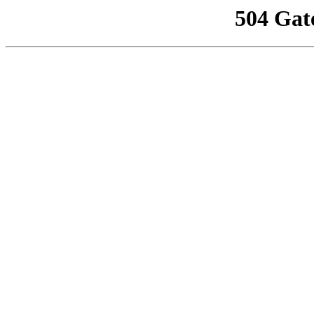
504 Gat