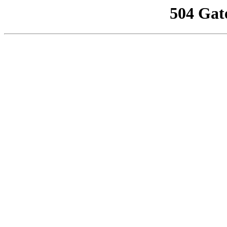
504 Gat