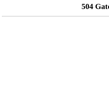
504 Gat