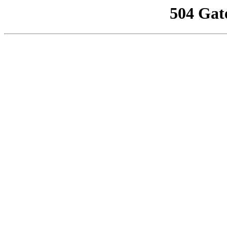
504 Gat