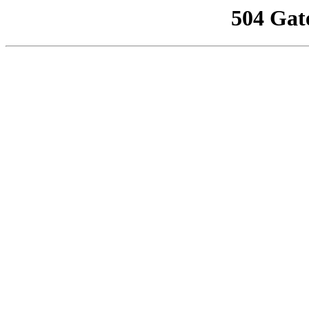
504 Gat